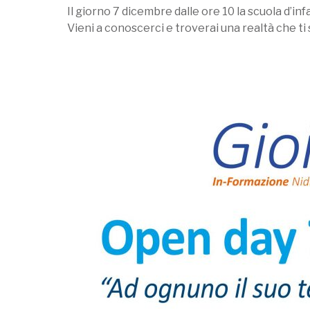
Il giorno 7 dicembre dalle ore 10 la scuola d’infa
Vieni a conoscerci e troverai una realtà che ti 