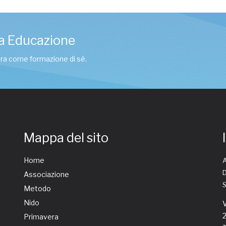
a Educazione
tura come formazione di sé.
Mappa del sito
Home
A
D
Associazione
Metodo
Nido
V
Primavera