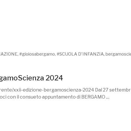
CAZIONE
,
#gioiosabergamo
,
#SCUOLA D'INFANZIA
,
bergamosci
ergamoScienza 2024
rrente/xxii-edizione-bergamoscienza-2024 Dal 27 settembre
ci con il consueto appuntamento di BERGAMO
…