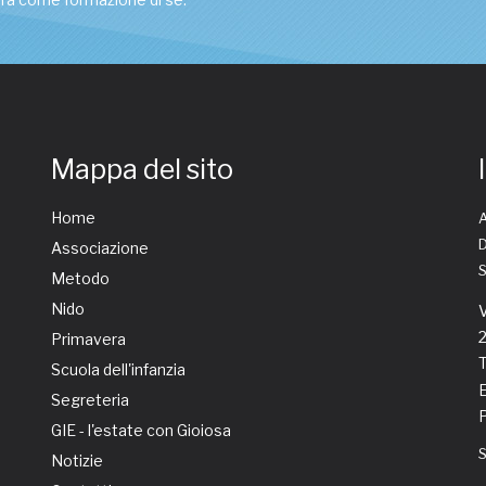
Mappa del sito
Home
A
D
Associazione
Metodo
Nido
V
Primavera
T
Scuola dell'infanzia
E
Segreteria
GIE - l'estate con Gioiosa
Notizie