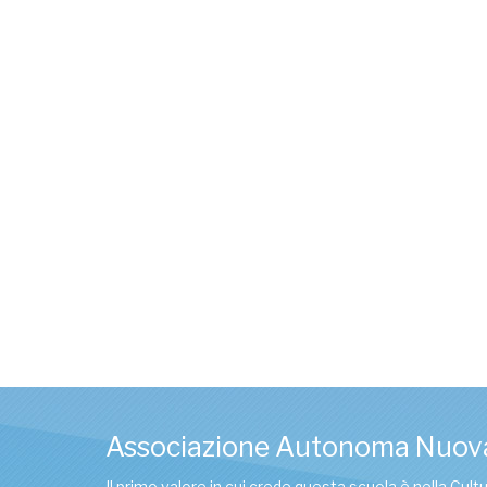
Associazione Autonoma Nuov
Il primo valore in cui crede questa scuola è nella Cul