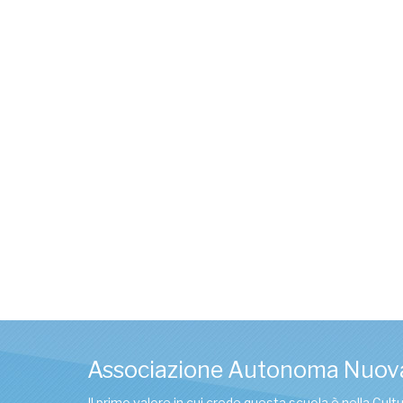
Associazione Autonoma Nuov
Il primo valore in cui crede questa scuola è nella Cul