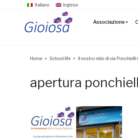
Italiano
Inglese
Associazione
C
Home
School life
Il nostro nido di via Ponchielli r
apertura ponchiell