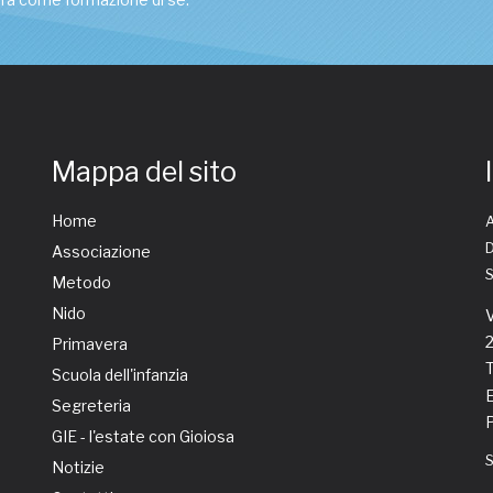
Mappa del sito
Home
A
D
Associazione
Metodo
Nido
V
Primavera
T
Scuola dell'infanzia
E
Segreteria
GIE - l'estate con Gioiosa
Notizie