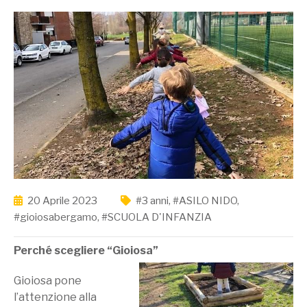
20 Aprile 2023
#3 anni
,
#ASILO NIDO
,
#gioiosabergamo
,
#SCUOLA D'INFANZIA
Perché scegliere “Gioiosa”
Gioiosa pone
l’attenzione alla