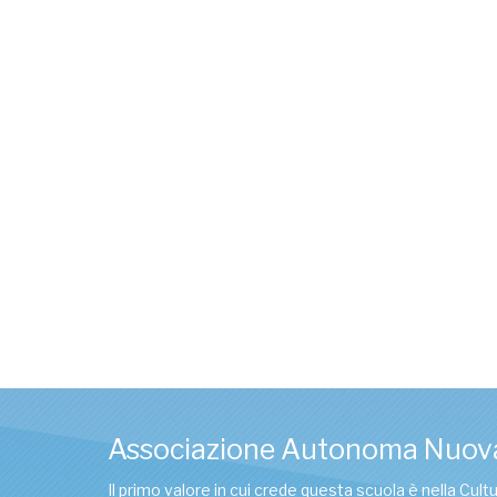
Associazione Autonoma Nuov
Il primo valore in cui crede questa scuola è nella Cul