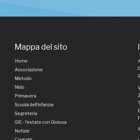
Mappa del sito
Home
A
D
Associazione
Metodo
Nido
V
Primavera
T
Scuola dell'infanzia
E
Segreteria
GIE - l'estate con Gioiosa
Notizie
Contatti