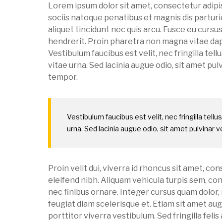
Lorem ipsum dolor sit amet, consectetur adipis
sociis natoque penatibus et magnis dis parturi
aliquet tincidunt nec quis arcu. Fusce eu curs
hendrerit. Proin pharetra non magna vitae dapibu
Vestibulum faucibus est velit, nec fringilla tellu
vitae urna. Sed lacinia augue odio, sit amet pulv
tempor.
Vestibulum faucibus est velit, nec fringilla tellus
urna. Sed lacinia augue odio, sit amet pulvinar ve
Proin velit dui, viverra id rhoncus sit amet, con
eleifend nibh. Aliquam vehicula turpis sem, co
nec finibus ornare. Integer cursus quam dolor, n
feugiat diam scelerisque et. Etiam sit amet au
porttitor viverra vestibulum. Sed fringilla fel