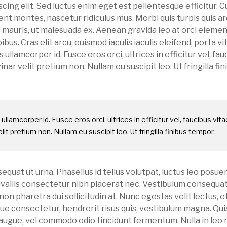
cing elit. Sed luctus enim eget est pellentesque efficitur. 
ent montes, nascetur ridiculus mus. Morbi quis turpis quis a
us mauris, ut malesuada ex. Aenean gravida leo at orci elem
s. Cras elit arcu, euismod iaculis iaculis eleifend, porta vit
s ullamcorper id. Fusce eros orci, ultrices in efficitur vel, fa
inar velit pretium non. Nullam eu suscipit leo. Ut fringilla fin
 ullamcorper id. Fusce eros orci, ultrices in efficitur vel, faucibus vita
lit pretium non. Nullam eu suscipit leo. Ut fringilla finibus tempor.
sequat ut urna. Phasellus id tellus volutpat, luctus leo posuer
nvallis consectetur nibh placerat nec. Vestibulum consequat
on pharetra dui sollicitudin at. Nunc egestas velit lectus, e
gue consectetur, hendrerit risus quis, vestibulum magna. Qu
is augue, vel commodo odio tincidunt fermentum. Nulla in leo