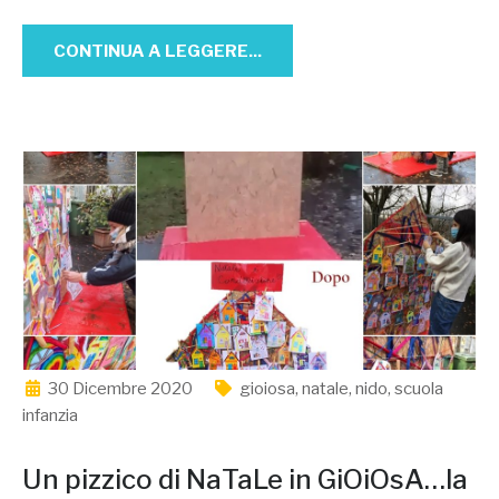
CONTINUA A LEGGERE...
30 Dicembre 2020
gioiosa
,
natale
,
nido
,
scuola
infanzia
Un pizzico di NaTaLe in GiOiOsA…la