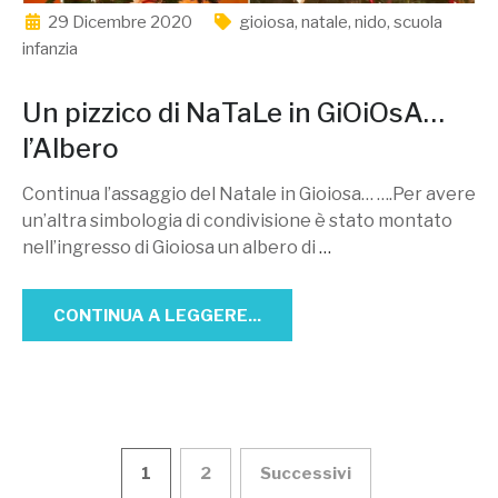
29 Dicembre 2020
gioiosa
,
natale
,
nido
,
scuola
infanzia
Un pizzico di NaTaLe in GiOiOsA…
l’Albero
Continua l’assaggio del Natale in Gioiosa… ….Per avere
un’altra simbologia di condivisione è stato montato
nell’ingresso di Gioiosa un albero di
…
CONTINUA A LEGGERE...
Paginazione
1
2
Successivi