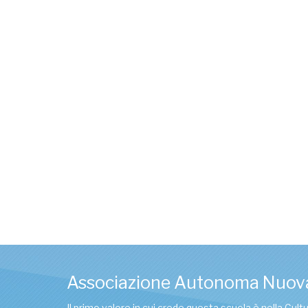
Associazione Autonoma Nuov
Il primo valore in cui crede questa scuola è nella Cul