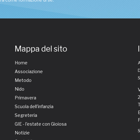
Mappa del sito
Home
A
D
Associazione
Metodo
Nido
V
Primavera
T
Scuola dell'infanzia
E
Segreteria
GIE - l'estate con Gioiosa
Notizie