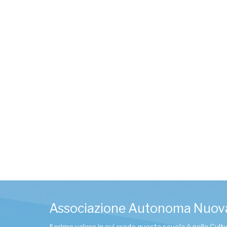
Associazione Autonoma Nuov
Il primo valore in cui crede questa scuola è nella Cul