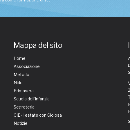
Mappa del sito
Home
A
D
Associazione
Metodo
Nido
V
Primavera
T
Scuola dell'infanzia
E
Segreteria
GIE - l'estate con Gioiosa
Notizie